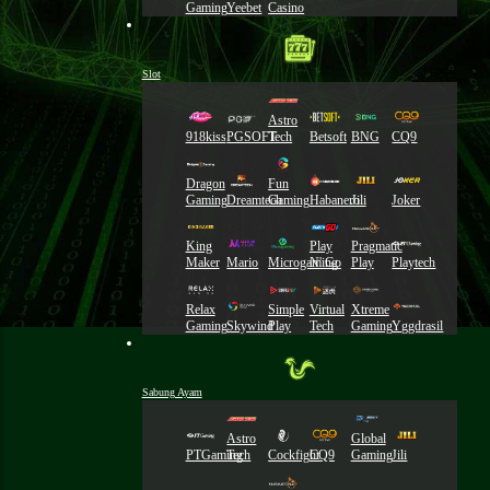
Gaming
Yeebet
Casino
Slot
Astro
918kiss
PGSOFT
Tech
Betsoft
BNG
CQ9
Dragon
Fun
Gaming
Dreamtech
Gaming
Habanero
Jili
Joker
King
Play
Pragmatic
Maker
Mario
Microgaming
N' Go
Play
Playtech
Relax
Simple
Virtual
Xtreme
Gaming
Skywind
Play
Tech
Gaming
Yggdrasil
Sabung Ayam
Astro
Global
PTGaming
Tech
Cockfight
CQ9
Gaming
Jili